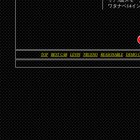
ワタナベ14イン
戻る
TOP
BEST CAR
LEVIN
TRUENO
REASONABLE
DEMO C