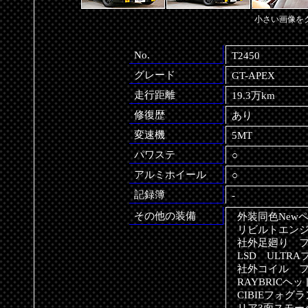
小さい画像を
No.
T2450
グレード
GT-APEX
走行距離
19.3万km
修復歴
あり
変速機
5MT
パワステ
○
アルミホイール
○
記録簿
-
その他の装備
外装同色New
リビルトエンジン(
社外足廻り
LSD
ULTR
社外コイル
RAYBRICヘ
CIBIEフォグ
リア3面スモー