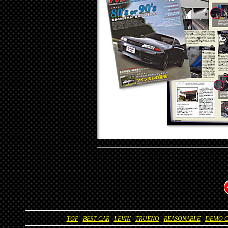
戻る
TOP
BEST CAR
LEVIN
TRUENO
REASONABLE
DEMO C