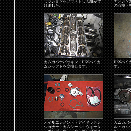
ミッションをブラストして組み付
エンジン
けました。
の点検・
カムカバーパッキン・HKSハイカ
HKSハ
ムシャフトを交換します。
す。
オイルエレメント・アイドラテン
カムカバ
ショナー・カムシール・ウォータ
ル・カム