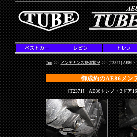
AE86専門店・チューブガレージ
[T2371]AE86トレノ1600GT-APEX
Top
>>
メンテナンス整備状況
>>
[T2371] AE8
御成約のAE86メ
[T2371] AE86トレノ・3ド