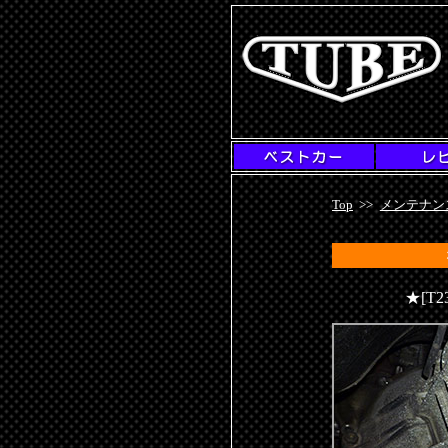
Top
>>
メンテナン
★[T