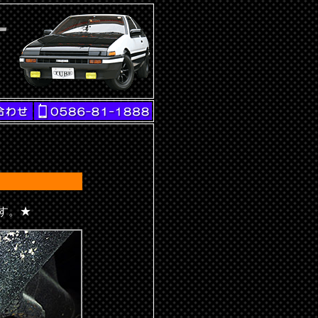
。
です。★