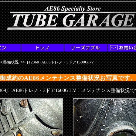
AE86専門店・チューブガレージ
[T2369]AE86トレノ1600GT-Vメンテナンス整備状況
ス整備状況
>>
[T2369] AE86トレノ・3ドア1600GT-V
御成約のAE86メンテナンス整備状況お写真です
2369] AE86トレノ・3ドア1600GT-V メンテナンス整備状況